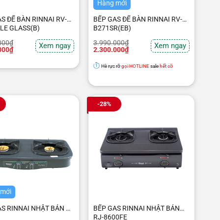
Hàng mới
S ĐỂ BÀN RINNAI RV-
BẾP GAS ĐỂ BÀN RINNAI RV-
LE GLASS(B)
B271SR(EB)
Giá
Giá
000
₫
3.990.000
₫
Xem ngay
Xem ngay
gốc
hiện
000
₫
2.300.000
₫
là:
tại
000₫.
3.990.000₫.
là:
Hè rực rỡ
gọi HOTLINE
sale
hết cỡ
000₫.
2.300.000₫.
-28%
 mới
S RINNAI NHẬT BẢN R-
BẾP GAS RINNAI NHẬT BẢN
RJ-8600FE