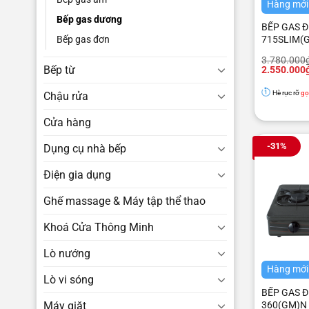
Hàng mới
Bếp gas dương
BẾP GAS Đ
Bếp gas đơn
715SLIM(G
Giá
Giá
3.780.000
Bếp từ
gốc
hiện
2.550.000
là:
tại
3.780.000₫
là:
Hè rực rỡ
gọ
Chậu rửa
2.550.000₫
Cửa hàng
-31%
Dụng cụ nhà bếp
Điện gia dụng
Ghế massage & Máy tập thể thao
Khoá Cửa Thông Minh
Lò nướng
Hàng mới
Lò vi sóng
BẾP GAS Đ
Máy giặt
360(GM)N