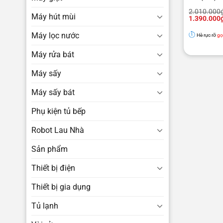
Giá
Giá
2.010.000
Máy hút mùi
gốc
hiện
1.390.000
là:
tại
2.010.000₫
là:
Máy lọc nước
Hè rực rỡ
gọ
1.390.000₫
Máy rửa bát
Máy sấy
Máy sấy bát
Phụ kiện tủ bếp
Robot Lau Nhà
Sản phẩm
Thiết bị điện
Thiết bị gia dụng
Tủ lạnh