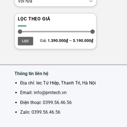
Vòi rửa
LỌC THEO GIÁ
Giá
Giá
Giá:
1.390.000₫
—
5.190.000₫
LỌC
thấp
cao
nhất
nhất
Thông tin liên hệ
Địa chỉ: Iec Tứ Hiệp, Thanh Trì, Hà Nội
Email:
info@pmtech.vn
Điện thoại:
0399.56.46.56
Zalo:
0399.56.46.56