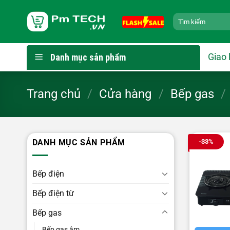
Bỏ
Tìm
qua
kiếm:
nội
dung
Giao 
Danh mục sản phẩm
Trang chủ
/
Cửa hàng
/
Bếp gas
/
-33%
DANH MỤC SẢN PHẨM
Bếp điện
Bếp điện từ
Bếp gas
Bếp gas âm