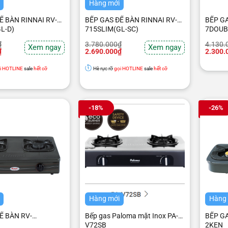
Hàng mới
Ể BÀN RINNAI RV-
BẾP GAS ĐỂ BÀN RINNAI RV-
BẾP GA
L-D)
715SLIM(GL-SC)
7DOUB
Giá
Giá
Giá
Giá
₫
3.780.000
₫
4.130.
Xem ngay
Xem ngay
gốc
hiện
gốc
hiện
₫
2.690.000
₫
2.300.
là:
tại
là:
tại
.
3.780.000₫.
là:
4.130.
là:
i HOTLINE
sale
hết cỡ
Hè rực rỡ
gọi HOTLINE
sale
hết cỡ
.
2.690.000₫.
2.300.
-18%
-26%
Hàng mới
Hàng
Ể BÀN RV-
Bếp gas Paloma mặt Inox PA-
BẾP GA
V72SB
2KEN