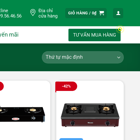
line
Địa chỉ
GIỎ HÀNG /
0
₫
9.56.46.56
cửa hàng
yến mãi
TƯ VẤN MUA HÀNG
-42%