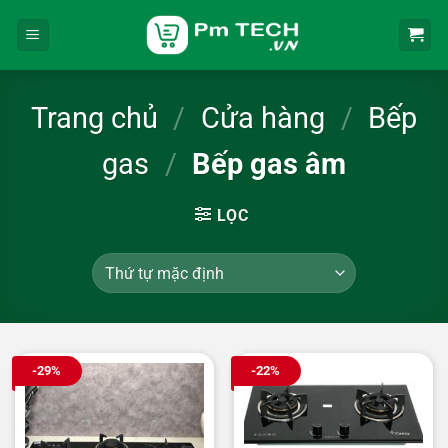
Bỏ
qua
nội
dung
Trang chủ
/
Cửa hàng
/
Bếp
gas
/
Bếp gas âm
LỌC
-29%
-22%