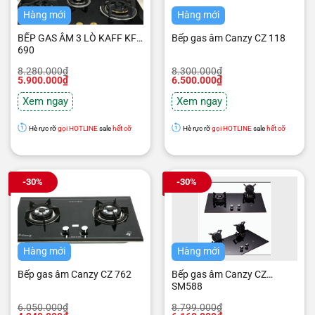
Hàng mới
Hàng mới
BẾP GAS ÂM 3 LÒ KAFF KF-
Bếp gas âm Canzy CZ 118
690
Giá
Giá
Giá
Giá
8.280.000
₫
8.300.000
₫
gốc
hiện
gốc
hiện
5.900.000
₫
6.500.000
₫
là:
tại
là:
tại
8.280.000₫.
là:
8.300.000₫.
là:
Xem ngay
Xem ngay
5.900.000₫.
6.500.000₫.
Hè rực rỡ
gọi HOTLINE
sale
hết cỡ
Hè rực rỡ
gọi HOTLINE
sale
hết cỡ
-30%
-30%
Hàng mới
Hàng mới
Bếp gas âm Canzy CZ 762
Bếp gas âm Canzy CZ
SM588
Giá
Giá
Giá
Giá
6.050.000
₫
8.799.000
₫