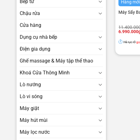
Bếp từ
Hàng mới
Máy Sấy B
Chậu rửa
Cửa hàng
Giá
Giá
11.400.00
gốc
hiện
6.990.000
là:
tại
Dụng cụ nhà bếp
11.400.00
là:
Hè rực rỡ
gọ
6.990.000₫
Điện gia dụng
Ghế massage & Máy tập thể thao
Khoá Cửa Thông Minh
Lò nướng
Lò vi sóng
Máy giặt
Máy hút mùi
Máy lọc nước