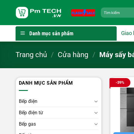
Bỏ
Tìm
qua
kiếm:
nội
dung
Giao 
Danh mục sản phẩm
Trang chủ
/
Cửa hàng
/
Máy sấy b
-39%
DANH MỤC SẢN PHẨM
Bếp điện
Bếp điện từ
Bếp gas