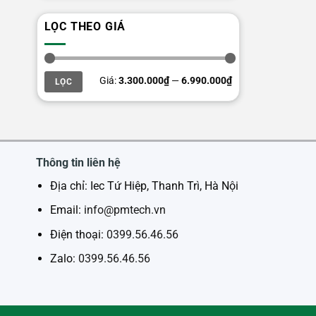
LỌC THEO GIÁ
Giá
Giá
Giá:
3.300.000₫
—
6.990.000₫
LỌC
thấp
cao
nhất
nhất
Thông tin liên hệ
Địa chỉ: Iec Tứ Hiệp, Thanh Trì, Hà Nội
Email:
info@pmtech.vn
Điện thoại:
0399.56.46.56
Zalo:
0399.56.46.56