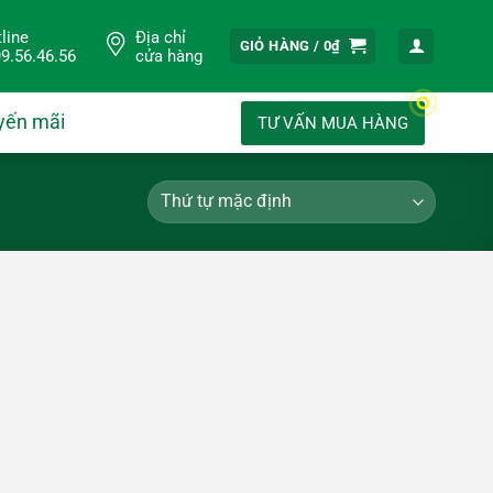
line
Địa chỉ
GIỎ HÀNG /
0
₫
9.56.46.56
cửa hàng
yến mãi
TƯ VẤN MUA HÀNG