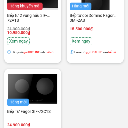
Hàng khuyến mãi
Hàng mới
Bếp từ 2 vùng nấu 3IF-
Bếp từ đôi Domino Fagor
72A1S
3MI-2AS
Giá
Giá
21.900.000
₫
15.500.000
₫
gốc
hiện
10.950.000
₫
là:
tại
21.900.000₫.
là:
Xem ngay
Xem ngay
10.950.000₫.
Hè rực rỡ
gọi HOTLINE
sale
hết cỡ
Hè rực rỡ
gọi HOTLINE
sale
hết cỡ
Hàng mới
Bếp Từ Fagor 3IF-72C1S
24.900.000
₫