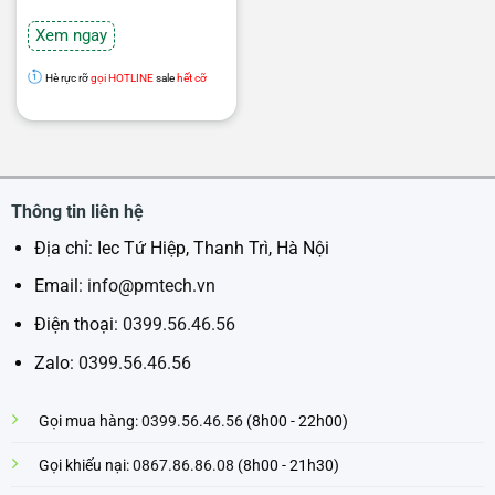
Xem ngay
Hè rực rỡ
gọi HOTLINE
sale
hết cỡ
Thông tin liên hệ
Địa chỉ: Iec Tứ Hiệp, Thanh Trì, Hà Nội
Email:
info@pmtech.vn
Điện thoại:
0399.56.46.56
Zalo:
0399.56.46.56
Gọi mua hàng:
0399.56.46.56
(8h00 - 22h00)
Gọi khiếu nại:
0867.86.86.08
(8h00 - 21h30)