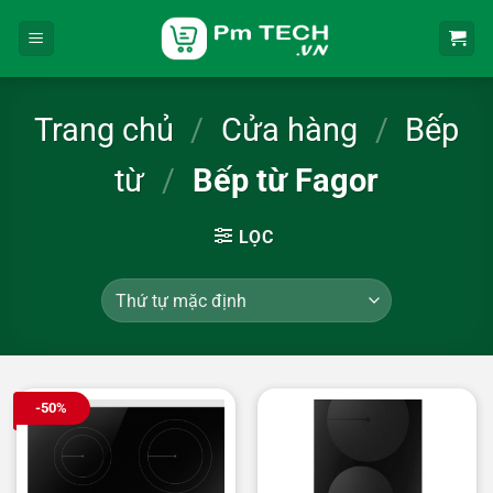
Bỏ
qua
nội
dung
Trang chủ
/
Cửa hàng
/
Bếp
từ
/
Bếp từ Fagor
LỌC
-50%