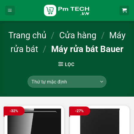
Bỏ
qua
nội
dung
Trang chủ
/
Cửa hàng
/
Máy
rửa bát
/
Máy rửa bát Bauer
LỌC
-32%
-27%