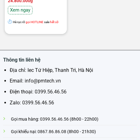
gốc
hiện
24.800.000
₫
là:
tại
26.800.000₫.
là:
Xem ngay
24.800.000₫.
Hè rực rỡ
gọi HOTLINE
sale
hết cỡ
Thông tin liên hệ
Địa chỉ: Iec Tứ Hiệp, Thanh Trì, Hà Nội
Email:
info@pmtech.vn
Điện thoại:
0399.56.46.56
Zalo:
0399.56.46.56
Gọi mua hàng:
0399.56.46.56
(8h00 - 22h00)
Gọi khiếu nại:
0867.86.86.08
(8h00 - 21h30)