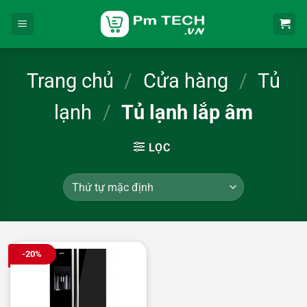
Bỏ
qua
nội
dung
Trang chủ
/
Cửa hàng
/
Tủ
lạnh
/
Tủ lạnh lắp âm
LỌC
-20%