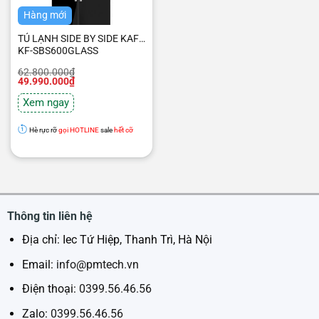
Hàng mới
TỦ LẠNH SIDE BY SIDE KAFF
KF-SBS600GLASS
Giá
Giá
62.800.000
₫
gốc
hiện
49.990.000
₫
là:
tại
62.800.000₫.
là:
Xem ngay
49.990.000₫.
Hè rực rỡ
gọi HOTLINE
sale
hết cỡ
Thông tin liên hệ
Địa chỉ: Iec Tứ Hiệp, Thanh Trì, Hà Nội
Email:
info@pmtech.vn
Điện thoại:
0399.56.46.56
Zalo:
0399.56.46.56