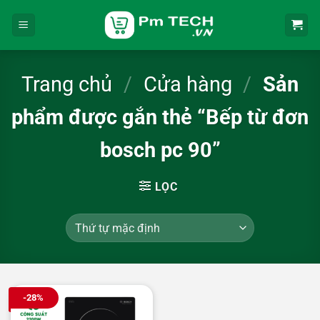
Bỏ
qua
nội
dung
Trang chủ
/
Cửa hàng
/
Sản
phẩm được gắn thẻ “Bếp từ đơn
bosch pc 90”
LỌC
-28%