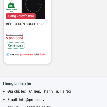
Hàng mới
Hàng khuyến mãi
BẾP TỪ ĐƠN BOSCH PC90
Giá
Giá
6.990.000
₫
gốc
hiện
5.000.000
₫
là:
tại
6.990.000₫.
là:
Xem ngay
5.000.000₫.
Hè rực rỡ
gọi HOTLINE
sale
hết cỡ
Thông tin liên hệ
Địa chỉ: Iec Tứ Hiệp, Thanh Trì, Hà Nội
Email:
info@pmtech.vn