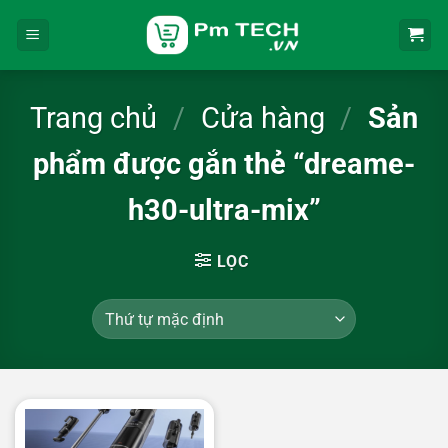
Bỏ
qua
nội
dung
Trang chủ
/
Cửa hàng
/
Sản
phẩm được gắn thẻ “dreame-
h30-ultra-mix”
LỌC