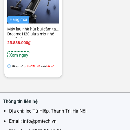
Hàng mới
Máy lau nhà hút bụi cầm tay
Dreame H20 ultra mix-nhỏ
gọn 3in1
25.888.000
₫
Xem ngay
Hè rực rỡ
gọi HOTLINE
sale
hết cỡ
Thông tin liên hệ
Địa chỉ: Iec Tứ Hiệp, Thanh Trì, Hà Nội
Email:
info@pmtech.vn