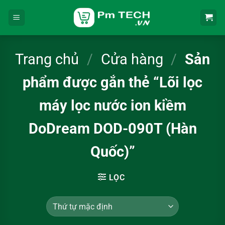
Bỏ
qua
nội
dung
Trang chủ
/
Cửa hàng
/
Sản
phẩm được gắn thẻ “Lõi lọc
máy lọc nước ion kiềm
DoDream DOD-090T (Hàn
Quốc)”
LỌC