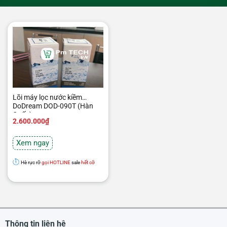
Lõi máy lọc nước kiềm
DoDream DOD-090T (Hàn
Quốc)
2.600.000
₫
Xem ngay
Hè rực rỡ
gọi HOTLINE
sale
hết cỡ
Thông tin liên hệ