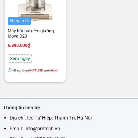
Hàng mới
Máy hút bụi nệm giường
Mova D20
6.880.000
₫
Xem ngay
Hè rực rỡ
gọi HOTLINE
sale
hết cỡ
Thông tin liên hệ
Địa chỉ: Iec Tứ Hiệp, Thanh Trì, Hà Nội
Email:
info@pmtech.vn