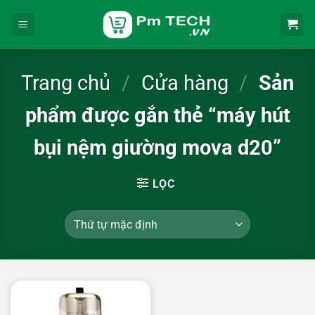
Bỏ
qua
nội
dung
Trang chủ
/
Cửa hàng
/
Sản
phẩm được gắn thẻ “máy hút
bụi nệm giường mova d20”
LỌC