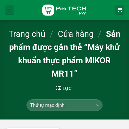
Bỏ
qua
nội
dung
Trang chủ
/
Cửa hàng
/
Sản
phẩm được gắn thẻ “Máy khử
khuẩn thực phẩm MIKOR
MR11”
LỌC