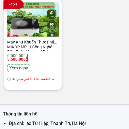
-15%
Máy Khử Khuẩn Thực Phẩm
MIKOR MR11 Công Nghệ
Điện Phân Hydroxyl Diệt
Giá
Giá
6.500.000
₫
Khuẩn Hiệu Quả
gốc
hiện
5.500.000
₫
là:
tại
6.500.000₫.
là:
Xem ngay
5.500.000₫.
Hè rực rỡ
gọi HOTLINE
sale
hết cỡ
Thông tin liên hệ
Địa chỉ: Iec Tứ Hiệp, Thanh Trì, Hà Nội