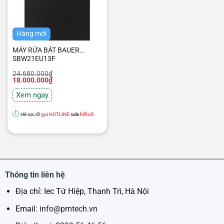
Hàng mới
MÁY RỬA BÁT BAUER
SBW21EU13F
Giá
Giá
24.680.000
₫
gốc
hiện
18.000.000
₫
là:
tại
24.680.000₫.
là:
Xem ngay
18.000.000₫.
Hè rực rỡ
gọi HOTLINE
sale
hết cỡ
Thông tin liên hệ
Địa chỉ: Iec Tứ Hiệp, Thanh Trì, Hà Nội
Email:
info@pmtech.vn