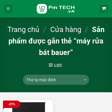
Bỏ
qua
nội
dung
Trang chủ
/
Cửa hàng
/
Sản
phẩm được gắn thẻ “máy rửa
bát bauer”
LỌC
-27%