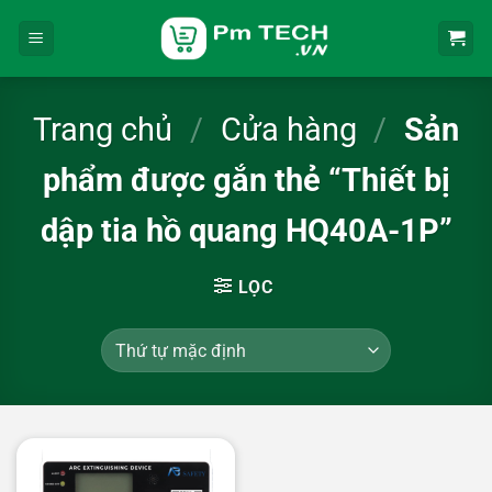
Bỏ
qua
nội
dung
Trang chủ
/
Cửa hàng
/
Sản
phẩm được gắn thẻ “Thiết bị
dập tia hồ quang HQ40A-1P”
LỌC