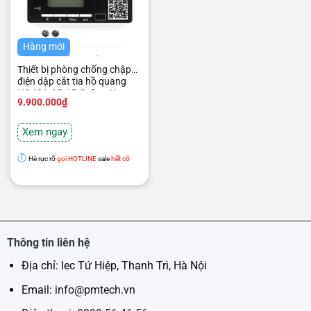
Hàng mới
Thiết bị phòng chống chập
điện dập cắt tia hồ quang
HQ40A-1P AB Safety Home
9.900.000
₫
Xem ngay
Hè rực rỡ
gọi HOTLINE
sale
hết cỡ
Thông tin liên hệ
Địa chỉ: Iec Tứ Hiệp, Thanh Trì, Hà Nội
Email:
info@pmtech.vn