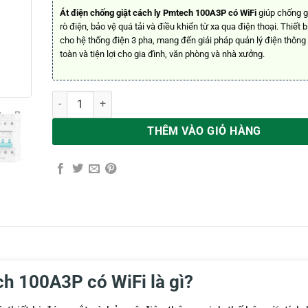
Át điện chống giật cách ly Pmtech 100A3P có WiFi
giúp chống g
rò điện, bảo vệ quá tải và điều khiển từ xa qua điện thoại. Thiết 
cho hệ thống điện 3 pha, mang đến giải pháp quản lý điện thông
toàn và tiện lợi cho gia đình, văn phòng và nhà xưởng.
Át điện chống giật cách ly Pmtech 100A3P có WiFi số lượn
THÊM VÀO GIỎ HÀNG
ch 100A3P có WiFi là gì?