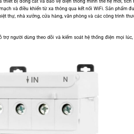
à thiết bị đóng cắt và bảo vệ điện thông minh thế hệ mới, tích
 mạch và điều khiển từ xa thông qua kết nối WiFi. Sản phẩm đư
biệt thự, nhà xưởng, cửa hàng, văn phòng và các công trình th
ỗ trợ người dùng theo dõi và kiểm soát hệ thống điện mọi lúc,