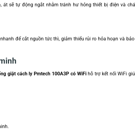
 át sẽ tự động ngắt nhằm tránh hư hỏng thiết bị điện và ch
 nhanh để cắt nguồn tức thì, giảm thiểu rủi ro hỏa hoạn và bảo
 minh
ống giật cách ly Pmtech 100A3P có WiFi
hỗ trợ kết nối WiFi gi
inh.