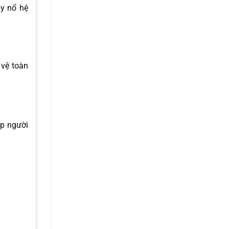
áy nổ hệ
 vệ toàn
úp người