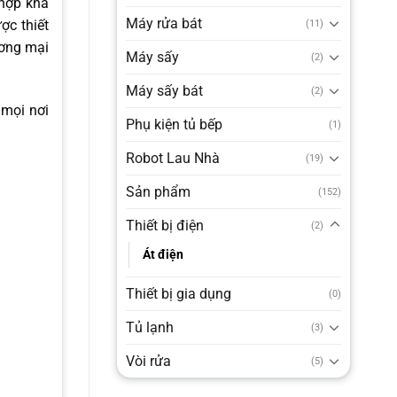
 hợp khả
Máy rửa bát
ợc thiết
(11)
ương mại
Máy sấy
(2)
Máy sấy bát
(2)
 mọi nơi
Phụ kiện tủ bếp
(1)
Robot Lau Nhà
(19)
Sản phẩm
(152)
Thiết bị điện
(2)
Át điện
Thiết bị gia dụng
(0)
Tủ lạnh
(3)
Vòi rửa
(5)