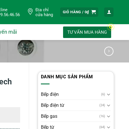
line
Địa chỉ
GIỎ HÀNG /
0
₫
9.56.46.56
cửa hàng
yến mãi
TƯ VẤN MUA HÀNG
DANH MỤC SẢN PHẨM
tech
Bếp điện
(6)
Bếp điện từ
(24)
Bếp gas
(16)
Bếp từ
(64)