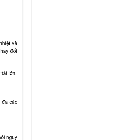
nhiệt và
thay đổi
tải lớn.
i đa các
hỏi nguy