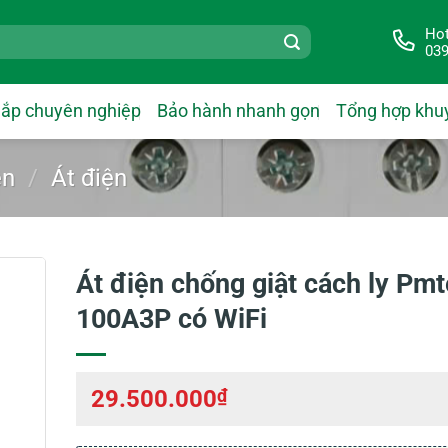
Hot
039
lắp chuyên nghiệp
Bảo hành nhanh gọn
Tổng hợp khu
ện
/
Át điện
Át điện chống giật cách ly Pm
100A3P có WiFi
29.500.000
₫