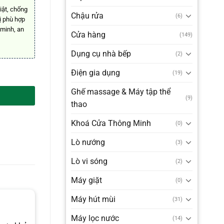
iật, chống
Chậu rửa
(6)
bị phù hợp
 minh, an
Cửa hàng
(149)
Dụng cụ nhà bếp
(2)
g
Điện gia dụng
(19)
Ghế massage & Máy tập thể
(9)
thao
Khoá Cửa Thông Minh
(0)
Lò nướng
(3)
Lò vi sóng
(2)
Máy giặt
(0)
Máy hút mùi
(31)
Máy lọc nước
(14)