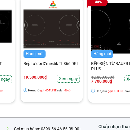
-40%
Hàng mới
Hàng mới
T
Bếp từ đôi D’mestik TL866 DKI
BẾP ĐIỆN TỪ BAUER
PLUS
Giá
Giá
19.500.000
₫
12.800.000
₫
Xem ngay
 ngay
X
gốc
hiện
7.700.000
₫
là:
tại
12.800.000₫.
là:
Hè rực rỡ
gọi HOTLINE
sale
hết cỡ
 cỡ
Hè rực rỡ
gọi HOTLINE
sal
7.700.000₫.
Chấp nhận tha
Gọi mua hàng:
0399.56.46.56
(8h00 -