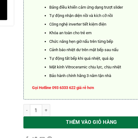
6.900.00
Bảng điều khiển cảm ứng dạng trượt slider
Tự động nhận diện nồi và kích cỡ nồi
Công nghệ inverter tiết kiệm điện
Khóa an toàn cho trẻ em
Chức năng hẹn giờ nấu trên từng bếp
Cảnh báo nhiệt dư trên mặt bếp sau nấu
Tự động tắt bếp khi quá nhiệt, quá áp
Mặt kính Vitroceramic chịu lực, chịu nhiệt
Bảo hành chính hãng 3 năm tận nhà
Gọi Hotline 093 6333 622 giá rẻ hơn
BẾP TỪ BAUER BE 328SI số lượng
THÊM VÀO GIỎ HÀNG