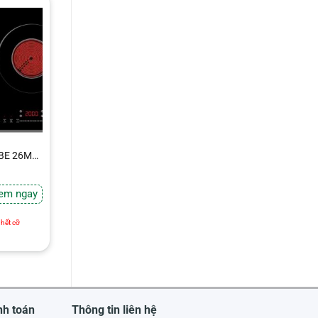
 BE 26MH
em ngay
e
hết cỡ
nh toán
Thông tin liên hệ