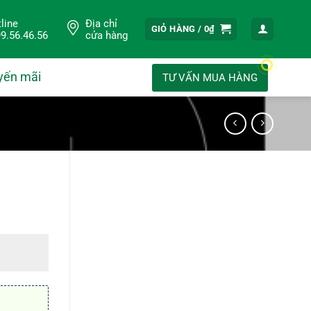
line
Địa chỉ
GIỎ HÀNG /
0
₫
9.56.46.56
cửa hàng
yến mãi
TƯ VẤN MUA HÀNG