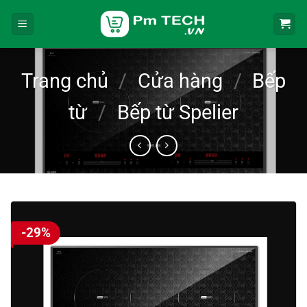
Bỏ
qua
nội
dung
Trang chủ
/
Cửa hàng
/
Bếp
từ
/
Bếp từ Spelier
-29%