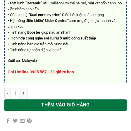
•
Mặt kính
“Ceramic” M – millennium
thế hệ mớ, mài vát bốn cạnh, bo
viền nhôm cao cấp
•
Công nghệ
“Dual core inverter”
Siêu tiết kiệm năng lượng
•
Hệ thống điều khiển
“Slider Control”
cảm ứng điện cực, nhanh và
chính xác
•
Tính năng
Booster
giúp nấu ăn nhanh
• TÍch hợp công nghệ sôi liu riu ở mức công suất thấp
•
Tính năng hẹn giờ trên mỗi vùng nấu
•
Tính năng tự nhận diện vùng nấu.
Xuất xứ: Malaysia
Gọi Hotline 0905 567 123 giá rẻ hơn
BẾP TỪ ĐÔI SPELIER SPM 736K số lượng
THÊM VÀO GIỎ HÀNG