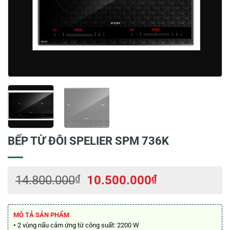
BẾP TỪ ĐÔI SPELIER SPM 736K
Giá
Giá
14.800.000
₫
10.500.000
₫
gốc
hiện
là:
tại
14.800.000₫.
là:
MÔ TẢ SẢN PHẨM
•
2 vùng nấu cảm ứng từ công suất: 2200 W
10.500.000₫