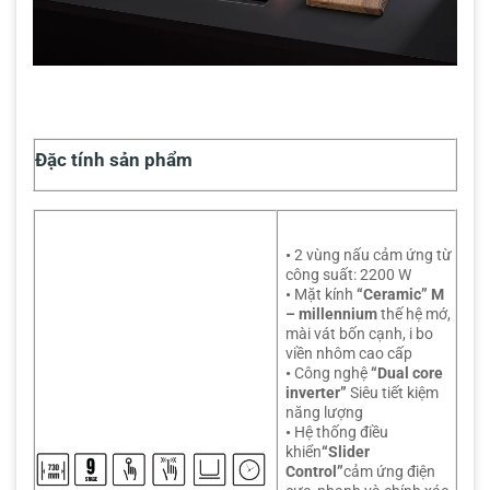
Đặc tính sản phẩm
•
2 vùng nấu cảm ứng từ
công suất: 2200 W
•
Mặt kính
“Ceramic” M
– millennium
thế hệ mớ,
mài vát bốn cạnh, i bo
viền nhôm cao cấp
•
Công nghệ
“Dual core
inverter”
Siêu tiết kiệm
năng lượng
•
Hệ thống điều
khiển
“Slider
Control”
cảm ứng điện