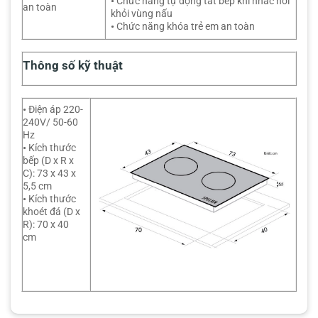
•
Chức năng tự động tắt bếp khi nhấc nồi
an toàn
khỏi vùng nấu
•
Chức năng khóa trẻ em an toàn
Thông số kỹ thuật
•
Điện áp 220-
240V/ 50-60
Hz
•
Kích thước
bếp (D x R x
C): 73 x 43 x
5,5 cm
•
Kích thước
khoét đá (D x
R): 70 x 40
cm