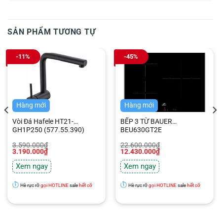
SẢN PHẨM TƯƠNG TỰ
-11%
-45%
Hàng mới
Hàng mới
Vòi Đá Hafele HT21-
BẾP 3 TỪ BAUER
GH1P250 (577.55.390)
BEU630GT2E
Giá
Giá
Giá
Giá
3.590.000
₫
22.600.000
₫
gốc
hiện
gốc
hiện
3.190.000
₫
12.430.000
₫
là:
tại
là:
tại
3.590.000₫.
là:
22.600.000₫.
là:
Xem ngay
Xem ngay
3.190.000₫.
12.430.000₫.
Hè rực rỡ
gọi HOTLINE
sale
hết cỡ
Hè rực rỡ
gọi HOTLINE
sale
hết cỡ