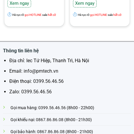
3.590.000₫.
là:
10.800.000₫.
là:
Xem ngay
Xem ngay
3.190.000₫.
5.400.000₫.
Hè rực rỡ
gọi HOTLINE
sale
hết cỡ
Hè rực rỡ
gọi HOTLINE
sale
hết cỡ
Thông tin liên hệ
Địa chỉ: Iec Tứ Hiệp, Thanh Trì, Hà Nội
Email:
info@pmtech.vn
Điện thoại:
0399.56.46.56
Zalo:
0399.56.46.56
Gọi mua hàng:
0399.56.46.56
(8h00 - 22h00)
Gọi khiếu nại:
0867.86.86.08
(8h00 - 21h30)
Gọi bảo hành:
0867.86.86.08
(8h00 - 21h00)