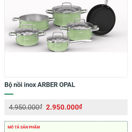
Bộ nồi inox ARBER OPAL
Giá
Giá
4.950.000
₫
2.950.000
₫
gốc
hiện
là:
tại
4.950.000₫.
là:
MÔ TẢ SẢN PHẨM