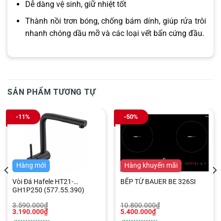
Dễ dàng vệ sinh, giữ nhiệt tốt
Thành nồi trơn bóng, chống bám dính, giúp rửa trôi
nhanh chóng dầu mỡ và các loại vết bẩn cứng đầu.
SẢN PHẨM TƯƠNG TỰ
-11%
-50%
Hàng mới
Hàng mới
Hàng khuyến mãi
Vòi Đá Hafele HT21-
BẾP TỪ BAUER BE 326SI
GH1P250 (577.55.390)
Giá
Giá
Giá
Giá
3.590.000
₫
10.800.000
₫
gốc
hiện
gốc
hiện
3.190.000
₫
5.400.000
₫
là:
tại
là:
tại