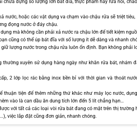
 chứa đựng số lượng lớn bát đĩa, thực phẩm hay rửa nồi, chảo
 nước, hoặc các vật dụng va chạm vào chậu rửa sẽ triệt tiêu,
gưng đọng nước ở đáy chậu.
n dụng mà không cần phải xả nước ra chậu lớn để tiết kiệm ngu
bạn cũng có thể úp bát đĩa với số lượng ít dễ dàng và nhanh ch
n giữ lượng nước trong chậu rửa luôn ổn định. Bạn không phải lo
ng thường xuyên sử dụng hàng ngày như khăn rửa bát, nhám đ
p, 2 lớp lọc rác bằng inox bền bỉ với thời gian và thoát nư
thể thuận tiện để thêm những thứ khác như máy lọc nước, dụn
hêm vào là can dầu ăn dung tích lớn đến 5 lít chẳng hạn…
ợc với tất cả các loại vòi rửa bát đang có mặt trên thị trường 
on…), việc lắp đặt cũng đơn giản, nhanh chóng.