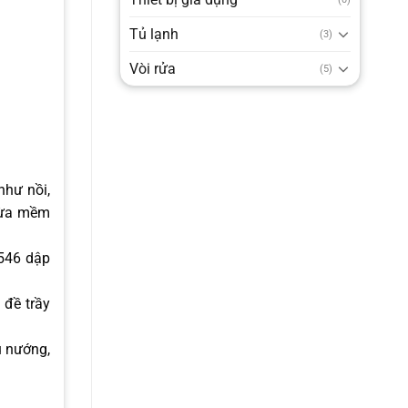
Tủ lạnh
(3)
Vòi rửa
(5)
như nồi,
 vừa mềm
7546 dập
 đề trầy
u nướng,