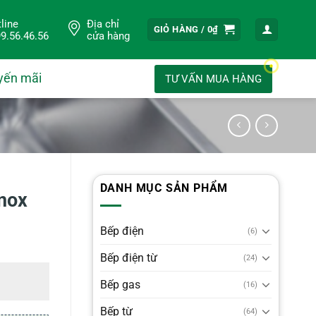
line
Địa chỉ
GIỎ HÀNG /
0
₫
9.56.46.56
cửa hàng
yến mãi
TƯ VẤN MUA HÀNG
DANH MỤC SẢN PHẨM
Inox
Bếp điện
(6)
Bếp điện từ
(24)
Bếp gas
(16)
Bếp từ
(64)