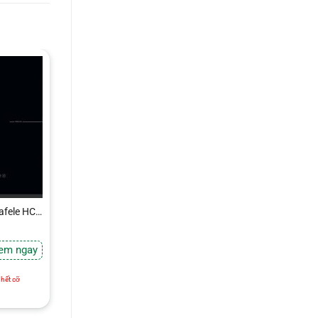
afele HC-
em ngay
e
hết cỡ