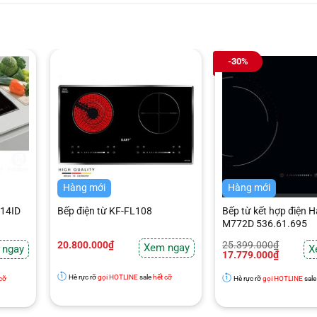
-30%
Hàng mới
Hàng mới
314ID
Bếp điện từ KF-FL108
Bếp từ kết hợp điện H
M772D 536.61.695
Giá
Giá
20.800.000
₫
25.399.000
₫
Xem ngay
 ngay
X
gốc
hiện
17.779.000
₫
là:
tại
25.399.000₫.
là:
Hè rực rỡ
gọi HOTLINE
sale
hết cỡ
 cỡ
Hè rực rỡ
gọi HOTLINE
sal
17.779.000₫.