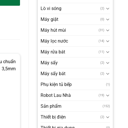
Lò vi sóng
(2)
Máy giặt
(0)
Máy hút mùi
(31)
Máy lọc nước
(14)
Máy rửa bát
(11)
êu chuẩn
Máy sấy
(2)
ày 3,5mm
Máy sấy bát
(2)
Phụ kiện tủ bếp
(1)
Robot Lau Nhà
(19)
Sản phẩm
(152)
Thiết bị điện
(2)
Thiết bị gia dụng
(0)