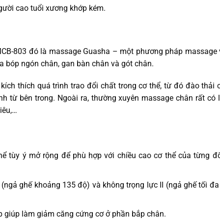
gười cao tuổi xương khớp kém.
ên MCB-803 đó là massage Guasha – một phương pháp massage
 xoa bóp ngón chân, gan bàn chân và gót chân.
ch thích quá trình trao đổi chất trong cơ thể, từ đó đào thải 
nh từ bên trong. Ngoài ra, thường xuyên massage chân rất có l
iêu,…
ể tùy ý mở rộng để phù hợp với chiều cao cơ thể của từng đ
 (ngả ghế khoảng 135 độ) và không trọng lực II (ngả ghế tối đ
óp giúp làm giảm căng cứng cơ ở phần bắp chân.