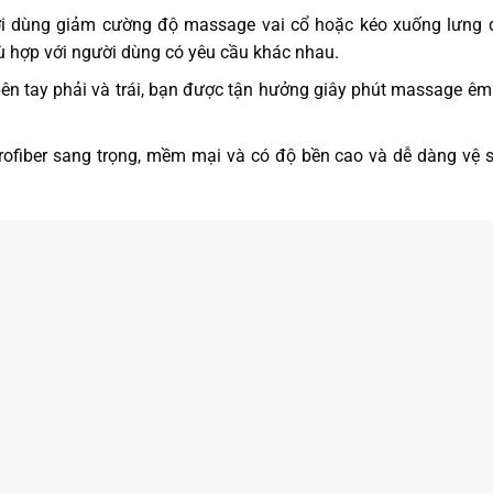
ười dùng giảm cường độ massage vai cổ hoặc kéo xuống lưng
 hợp với người dùng có yêu cầu khác nhau.
bên tay phải và trái, bạn được tận hưởng giây phút massage êm 
icrofiber sang trọng, mềm mại và có độ bền cao và dễ dàng vệ 
có thêm thiết bị thông minh bậc nhất này. Liên hệ hotline 03
e Boss MCB-803 ngay bây giờ hoặc trải nghiệm thử miễn phí 
áng 04/2023
.
Chương trình khuyến mại hấp dẫn khi mua sản phẩm Ghế 
20.000đ hoặc 1 bếp điện từ cao cấp nhập khẩu nguyên chiếc từ Malaysi