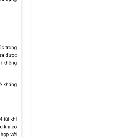
úc trong
Vừa được
ải không
 túi khí
c khí có
 hợp với