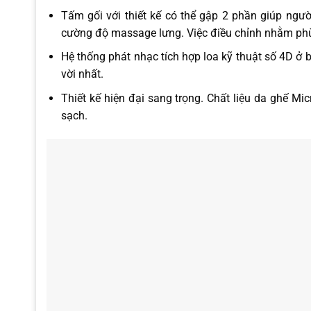
Tấm gối với thiết kế có thể gập 2 phần giúp ng
cường độ massage lưng. Việc điều chỉnh nhằm phù
Hệ thống phát nhạc tích hợp loa kỹ thuật số 4D ở 
vời nhất.
Thiết kế hiện đại sang trọng. Chất liệu da ghế M
sạch.
Còn gì tuyệt vời hơn khi cuộc sống của bạn giờ đây 
hiển thị trên màn hình để sở hữu chiếc Ghế massag
tại bất kỳ điểm bán hoặc showroom trên toàn quốc.
Tháng mới ngập tràn khuyến mại “siêu hấp dẫn”
Pmtech
dành tặng Quý khách hàng ưu đãi đặc biệt trong th
Boss MCB-803 sẽ được
Tặng 01 quạt Boss S-106 trị giá 8.5