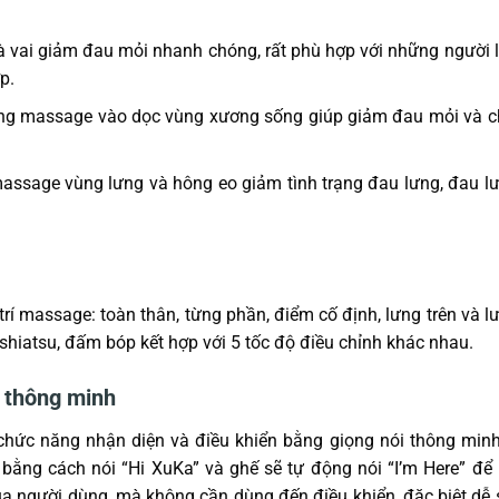
 vai giảm đau mỏi nhanh chóng, rất phù hợp với những người 
p.
rung massage vào dọc vùng xương sống giúp giảm đau mỏi và 
massage vùng lưng và hông eo giảm tình trạng đau lưng, đau l
rí massage: toàn thân, từng phần, điểm cố định, lưng trên và l
shiatsu, đấm bóp kết hợp với 5 tốc độ điều chỉnh khác nhau.
i thông minh
hức năng nhận diện và điều khiển bằng giọng nói thông minh 
 bằng cách nói “Hi XuKa” và ghế sẽ tự động nói “I’m Here” để
ủa người dùng, mà không cần dùng đến điều khiển, đặc biệt dễ