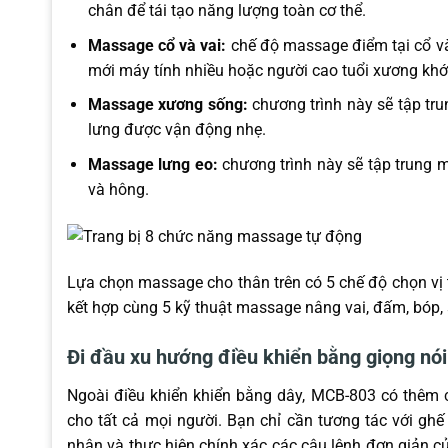
chân để tái tạo năng lượng toàn cơ thể.
Massage cổ và vai:
chế độ massage điểm tại cổ và
mới máy tính nhiều hoặc người cao tuổi xương khớ
Massage xương sống:
chương trình này sẽ tập t
lưng được vận động nhẹ.
Massage lưng eo:
chương trình này sẽ tập trung 
và hông.
Lựa chọn massage cho thân trên có 5 chế độ chọn vị t
kết hợp cùng 5 kỹ thuật massage nâng vai, đấm, bóp, 
Đi đầu xu hướng điều khiển bằng giọng nó
Ngoài điều khiển khiển bằng dây, MCB-803 có thêm c
cho tất cả mọi người. Bạn chỉ cần tương tác với ghế
nhận và thực hiện chính xác các câu lệnh đơn giản c