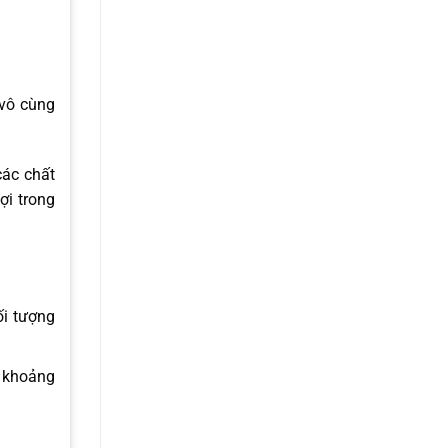
 vô cùng
các chất
ợi trong
ối tượng
a khoảng