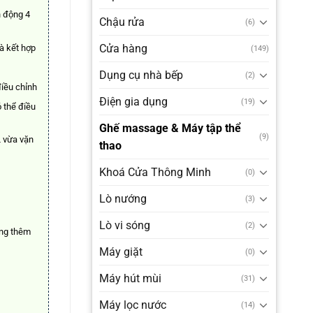
0.000₫.
n động 4
Chậu rửa
(6)
Cửa hàng
à kết hợp
(149)
Dụng cụ nhà bếp
(2)
điều chỉnh
Điện gia dụng
(19)
 thể điều
Ghế massage & Máy tập thể
(9)
L vừa vặn
thao
Khoá Cửa Thông Minh
(0)
Lò nướng
(3)
Lò vi sóng
(2)
ông thêm
Máy giặt
(0)
Máy hút mùi
(31)
Máy lọc nước
(14)