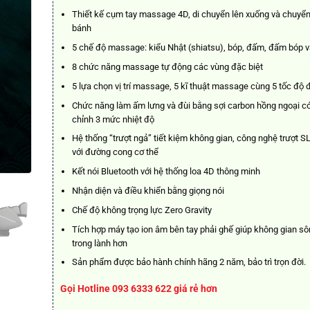
93.50
Thiết kế cụm tay massage 4D, di chuyển lên xuống và chuyể
bánh
5 chế độ massage: kiểu Nhật (shiatsu), bóp, đấm, đấm bóp v
8 chức năng massage tự động các vùng đặc biệt
5 lựa chọn vị trí massage, 5 kĩ thuật massage cùng 5 tốc độ 
Chức năng làm ấm lưng và đùi bằng sợi carbon hồng ngoại có
chỉnh 3 mức nhiệt độ
Hệ thống “trượt ngả” tiết kiệm không gian, công nghệ trượt S
với đường cong cơ thể
Kết nói Bluetooth với hệ thống loa 4D thông minh
Nhận diện và điều khiển bằng giọng nói
Chế độ không trọng lực Zero Gravity
Tích hợp máy tạo ion âm bên tay phải ghế giúp không gian s
trong lành hơn
Sản phẩm được bảo hành chính hãng 2 năm, bảo trì trọn đời.
Gọi Hotline 093 6333 622 giá rẻ hơn