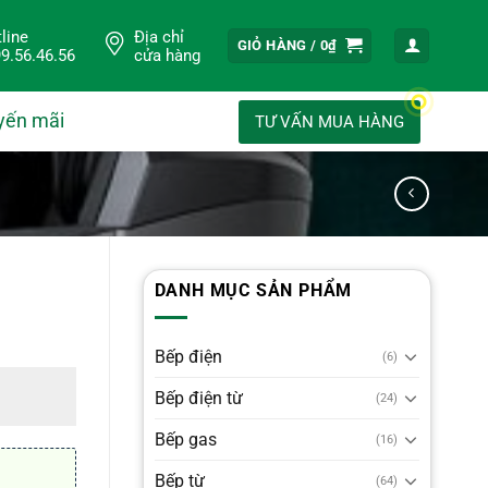
line
Địa chỉ
GIỎ HÀNG /
0
₫
9.56.46.56
cửa hàng
yến mãi
TƯ VẤN MUA HÀNG
DANH MỤC SẢN PHẨM
Bếp điện
(6)
Bếp điện từ
(24)
Bếp gas
(16)
Bếp từ
(64)