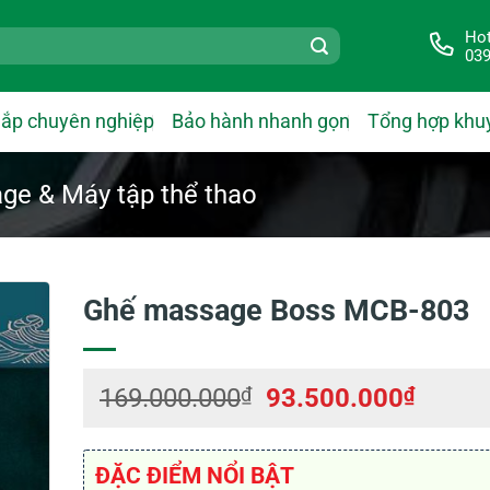
Hot
039
lắp chuyên nghiệp
Bảo hành nhanh gọn
Tổng hợp khu
ge & Máy tập thể thao
Ghế massage Boss MCB-803
Giá
Giá
169.000.000
₫
93.500.000
₫
gốc
hiện
là:
tại
169.000.000₫.
là:
ĐẶC ĐIỂM NỔI BẬT