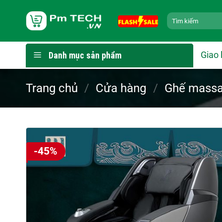
Bỏ
Tìm
qua
kiếm:
nội
dung
Giao 
Danh mục sản phẩm
Trang chủ
/
Cửa hàng
/
Ghế massa
-45%