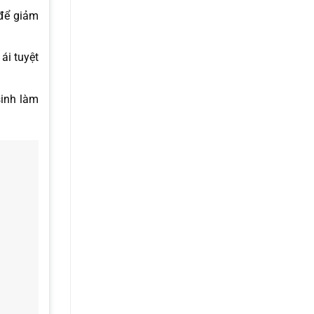
 để giảm
ái tuyệt
sinh làm
99564656
sản phẩm
massage
a hoặc