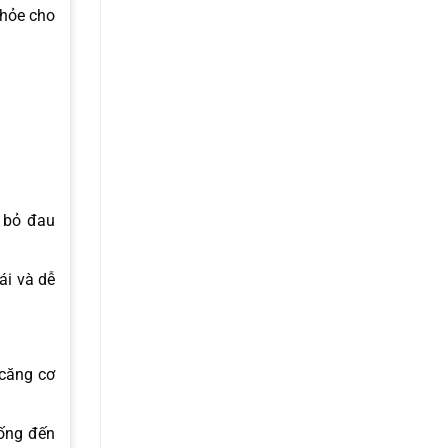
khỏe cho
 bỏ đau
ái và dễ
căng cơ
uống đến