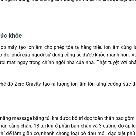
sức khỏe
p máy tạo ion âm cho phép tỏa ra hàng triệu ion âm cùng l
Nhờ đó, phổi của người sử dụng cũng sẽ được khỏe mạnh hơn. 
ươi mát ngay trong chính ngôi nhà của nhà. Thật tuyệt vời ph
ăng massage bằng túi khí được bố trí dọc toàn thân bao gồm 4
ở phần cẳng chân, 18 túi khí ở phần bàn chân và 3 cường độ áp lự
 khí để làm giãn cơ, nhanh chóng loại bỏ đau mỏi, đặc biệt phù