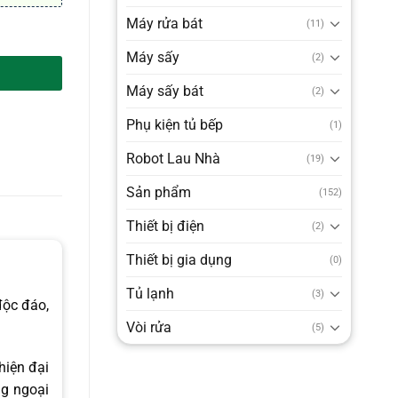
Máy rửa bát
(11)
Máy sấy
(2)
Máy sấy bát
(2)
Phụ kiện tủ bếp
(1)
Robot Lau Nhà
(19)
Sản phẩm
(152)
Thiết bị điện
(2)
Thiết bị gia dụng
(0)
Tủ lạnh
(3)
độc đáo,
Vòi rửa
(5)
hiện đại
ng ngoại