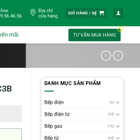
line
Địa chỉ
GIỎ HÀNG /
0
₫
9.56.46.56
cửa hàng
yến mãi
TƯ VẤN MUA HÀNG
DANH MỤC SẢN PHẨM
C3B
Bếp điện
(6)
Bếp điện từ
(24)
Bếp gas
(16)
Bếp từ
(64)