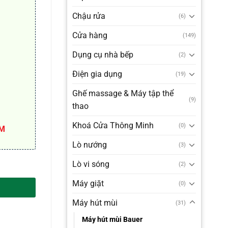
₫.
Chậu rửa
(6)
Cửa hàng
(149)
Dụng cụ nhà bếp
(2)
Điện gia dụng
(19)
Ghế massage & Máy tập thể
(9)
thao
Khoá Cửa Thông Minh
(0)
KM
Lò nướng
(3)
Lò vi sóng
(2)
Máy giặt
(0)
Máy hút mùi
(31)
Máy hút mùi Bauer