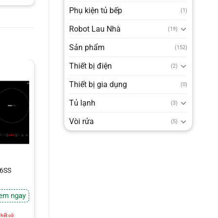
Phụ kiện tủ bếp
(1)
Robot Lau Nhà
(19)
Sản phẩm
(152)
Thiết bị điện
(2)
Thiết bị gia dụng
(0)
Tủ lạnh
(3)
Vòi rửa
(5)
26SS
em ngay
e
hết cỡ