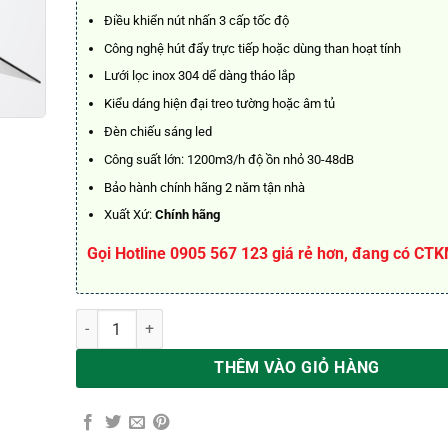
4.290.000
Điều khiển nút nhấn 3 cấp tốc độ
Công nghệ hút đẩy trực tiếp hoặc dùng than hoạt tính
Lưới lọc inox 304 dể dàng tháo lắp
Kiểu dáng hiện đại treo tường hoặc âm tủ
Đèn chiếu sáng led
Công suất lớn: 1200m3/h độ ồn nhỏ 30-48dB
Bảo hành chính hãng 2 năm tận nhà
Xuất Xứ:
Chính hãng
Gọi Hotline 0905 567 123 giá rẻ hơn, đang có CT
MÁY HÚT MÙI BAUER BC 70EC3B số lượng
THÊM VÀO GIỎ HÀNG