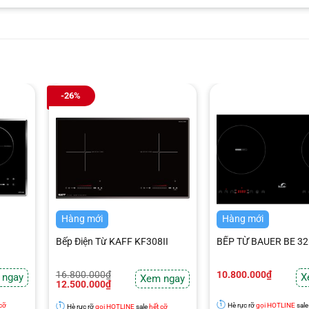
-26%
Hàng mới
Hàng mới
Bếp Điện Từ KAFF KF308II
BẾP TỪ BAUER BE 3
Giá
Giá
16.800.000
₫
10.800.000
₫
 ngay
X
Xem ngay
gốc
hiện
12.500.000
₫
là:
tại
16.800.000₫.
là:
 cỡ
Hè rực rỡ
gọi HOTLINE
sal
Hè rực rỡ
gọi HOTLINE
sale
hết cỡ