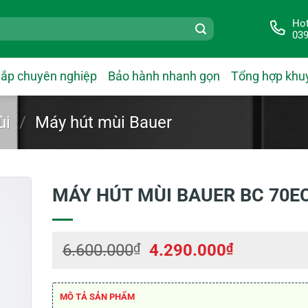
Hot
039
lắp chuyên nghiệp
Bảo hành nhanh gọn
Tổng hợp khu
ùi
/
Máy hút mùi Bauer
MÁY HÚT MÙI BAUER BC 70E
Giá
Giá
6.600.000
₫
4.290.000
₫
gốc
hiện
là:
tại
6.600.000₫.
là:
MÔ TẢ SẢN PHẨM