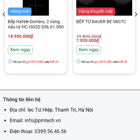
Hàng mới
Hàng mới
Hàng khuyến mãi
Bếp Hafele Domino, 2 vùng
BẾP TỪ BAUER BE 58GTC
nấu từ HC-I302D 536.01.900
Giá
Giá
14.950.000
₫
19.800.000
₫
gốc
hiện
7.920.000
₫
là:
tại
19.800.000₫.
là:
Xem ngay
Xem ngay
7.920.000₫.
Hè rực rỡ
gọi HOTLINE
sale
hết cỡ
Hè rực rỡ
gọi HOTLINE
sale
hết cỡ
Thông tin liên hệ
Địa chỉ: Iec Tứ Hiệp, Thanh Trì, Hà Nội
Email:
info@pmtech.vn
Điện thoại:
0399.56.46.56