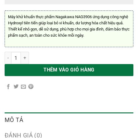
Máy khử khuẩn thực phẩm Nagakawa NAG3906 ứng dụng công nghệ
Hydroxyl tiên tiến giúp loại bỏ vi khuẩn, dư lượng hóa chất hiệu quả.
Thiết kế nhỏ gọn, dễ sử dụng, phù hợp cho mọi gia đình, đảm bảo thực
phẩm sạch, an toàn cho sức khỏe mỗi ngày.
Máy Khử Khuẩn Thực Phẩm Nagakawa NAG3906 Công Nghệ Hydroxyl
THÊM VÀO GIỎ HÀNG
MÔ TẢ
ĐÁNH GIÁ (0)