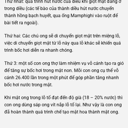
Thứ nhất: quá trình hút nước của diều khi giọt mật đang ở
trong diều (các tế bào của thành diều hút nước chuyển
thành hồng bạch huyết, qua ống Marnphighi vào ruột để
bài tiết ra ngoài).
Thứ hai: Các chú ong sẽ di chuyển giọt mật trên miệng lỗ,
việc di chuyển giọt mật từ lỗ này qua lỗ khác sẽ khiến quá
trình bốc hơi diễn ra nhanh chóng.
Thứ 3: một số con ong thợ làm nhiệm vụ vỗ cánh tạo ra gió
để tăng sự bốc hơi trong mật non. Mỗi con ong cụ thể vỗ
cánh 26.400 lần trong một phút để góp phần tăng nhanh
bốc hơi nước trong mật.
Khi mật ong trong lỗ tổ đạt đến độ già (18 – 20% nước) thì
con ong dùng sáp ong vít nắp lỗ tổ lại. Như vậy là con ong
đã hoàn thành quá trình chế tạo mật hoa thành mật ong.