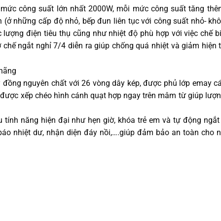
 9 mức công suất lớn nhất 2000W, mỗi mức công suất tăng th
n (ở những cấp độ nhỏ, bếp đun liên tục với công suất nhỏ- kh
lượng điện tiêu thụ cũng như nhiệt độ phù hợp với việc chế 
ơ chế ngắt nghỉ 7/4 diễn ra giúp chống quá nhiệt và giảm hiện 
đồng nguyên chất với 26 vòng dây kép, được phủ lớp emay c
h được xếp chéo hình cánh quạt hợp ngay trên mâm từ giúp lượn
 tính năng hiện đại như hẹn giờ, khóa trẻ em và tự động ngắt
 báo nhiệt dư, nhận diện đáy nồi,….giúp đảm bảo an toàn cho 