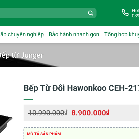
Hot
039
lắp chuyên nghiệp
Bảo hành nhanh gọn
Tổng hợp khu
Bếp từ Junger
Bếp Từ Đôi Hawonkoo CEH-217
Giá
Giá
10.990.000
₫
8.900.000
₫
gốc
hiện
là:
tại
10.990.000₫.
là:
MÔ TẢ SẢN PHẨM