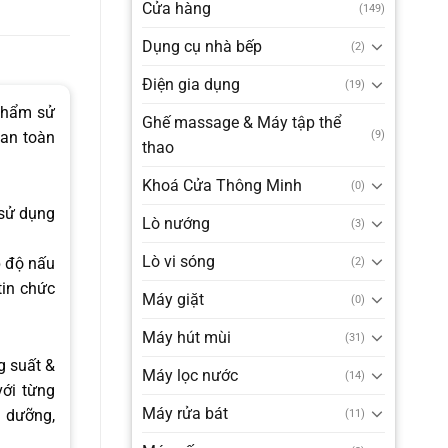
Cửa hàng
(149)
Dụng cụ nhà bếp
(2)
Điện gia dụng
(19)
 phẩm sử
Ghế massage & Máy tập thể
 an toàn
(9)
thao
Khoá Cửa Thông Minh
(0)
 sử dụng
Lò nướng
(3)
Lò vi sóng
p độ nấu
(2)
tin chức
Máy giặt
(0)
Máy hút mùi
(31)
g suất &
Máy lọc nước
(14)
với từng
Máy rửa bát
h dưỡng,
(11)