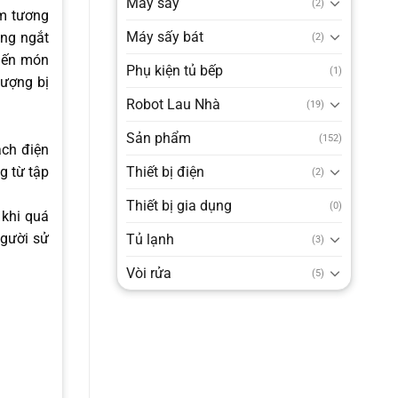
Máy sấy
(2)
êm tương
Máy sấy bát
ông ngắt
(2)
biến món
Phụ kiện tủ bếp
(1)
tượng bị
Robot Lau Nhà
(19)
Sản phẩm
(152)
ách điện
Thiết bị điện
g từ tập
(2)
Thiết bị gia dụng
(0)
 khi quá
người sử
Tủ lạnh
(3)
Vòi rửa
(5)