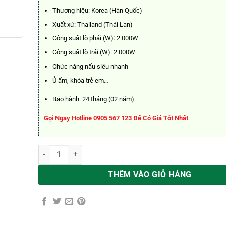
8.900.00
Thương hiệu: Korea (Hàn Quốc)
Xuất xứ: Thailand (Thái Lan)
Công suất lò phải (W): 2.000W
Công suất lò trái (W): 2.000W
Chức năng nấu siêu nhanh
Ủ ấm, khóa trẻ em…
Bảo hành: 24 tháng (02 năm)
Gọi Ngay Hotline 0905 567 123 Để Có Giá Tốt Nhất
Bếp Từ Đôi Hawonkoo CEH-217-II số lượng
THÊM VÀO GIỎ HÀNG