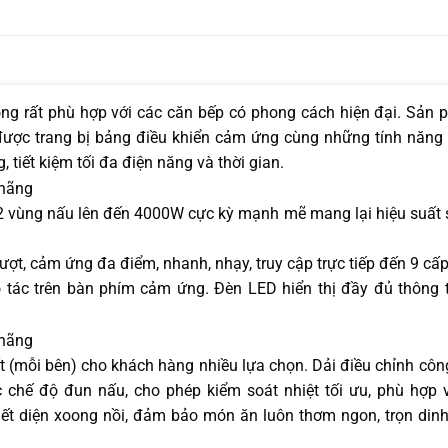
ọng rất phù hợp với các căn bếp có phong cách hiện đại. Sản
p được trang bị bảng điều khiển cảm ứng cùng những tính năng
 tiết kiệm tối đa điện năng và thời gian.
 2 vùng nấu lên đến 4000W cực kỳ mạnh mẽ mang lại hiệu suất
ượt, cảm ứng đa điểm, nhanh, nhạy, truy cập trực tiếp đến 9 cấ
tác trên bàn phím cảm ứng. Đèn LED hiển thị đầy đủ thông 
 (mỗi bên) cho khách hàng nhiều lựa chọn. Dải điều chỉnh côn
c chế độ đun nấu, cho phép kiểm soát nhiệt tối ưu, phù hợp 
tiết diện xoong nồi, đảm bảo món ăn luôn thơm ngon, trọn din