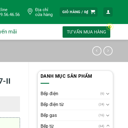
line
Địa chỉ
GIỎ HÀNG /
0
₫
9.56.46.56
cửa hàng
yến mãi
TƯ VẤN MUA HÀNG
DANH MỤC SẢN PHẨM
-II
Bếp điện
(6)
Bếp điện từ
(24)
Bếp gas
(16)
Bếp từ
(64)