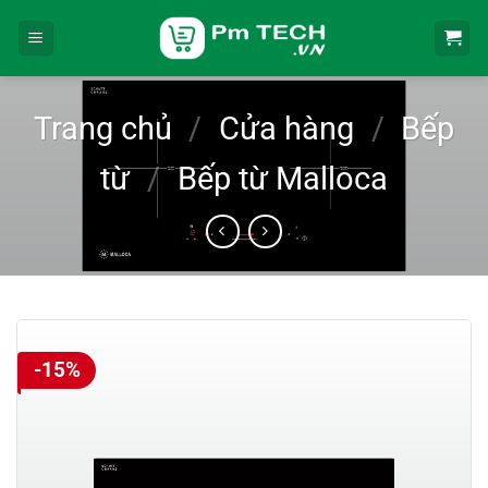
Bỏ
qua
nội
dung
Trang chủ
/
Cửa hàng
/
Bếp
từ
/
Bếp từ Malloca
-15%