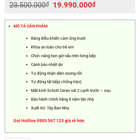
Giá
Giá
23.500.000
₫
19.990.000
₫
gốc
hiện
là:
tại
23.500.000₫.
là:
MÔ TẢ SẢN PHẨM
19.990.000₫
Bảng điều khiển cảm ứng trượt
Khóa an toàn cho trẻ em
Chức năng hẹn giờ nấu trên từng bếp
Cảnh báo nhiệt dư
Tự động nhận diện xoong nồi
Tự động tắt bếp( chống tràn)
Mặt kính Schott Ceran vát 2 cạnh trước – sau
Bảo hành chính hãng 3 năm tận nhà
Xuất Xứ: Tây Ban Nha
Gọi Hotline 0905 567 123 giá rẻ hơn