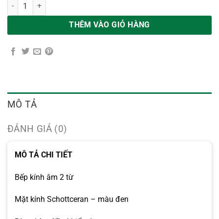
Bếp Từ Malloca MI 732 SL số lượng
THÊM VÀO GIỎ HÀNG
MÔ TẢ
ĐÁNH GIÁ (0)
MÔ TẢ CHI TIẾT
Bếp kính âm 2 từ
Mặt kính Schottceran – màu đen