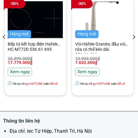
-30%
-30%
Hàng mới
Hàng mới
Bếp từ kết hợp điện Hafele
Vòi Häfele Granite, đầu vòi
HC-M772D 536.61.695
rửa có thể kéo dài
570.82.500
Giá
Giá
Giá
Giá
25.399.000
₫
10.903.000
₫
gốc
hiện
gốc
hiện
17.779.000
₫
7.632.000
₫
là:
tại
là:
tại
25.399.000₫.
là:
10.903.000₫.
là:
Xem ngay
Xem ngay
17.779.000₫.
7.632.000₫.
Hè rực rỡ
gọi HOTLINE
sale
hết cỡ
Hè rực rỡ
gọi HOTLINE
sale
hết cỡ
Thông tin liên hệ
Địa chỉ: Iec Tứ Hiệp, Thanh Trì, Hà Nội