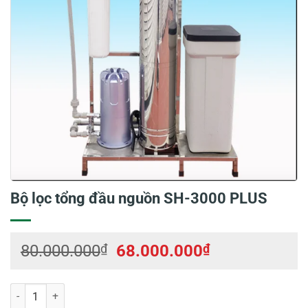
Bộ lọc tổng đầu nguồn SH-3000 PLUS
Giá
Giá
80.000.000
₫
68.000.000
₫
gốc
hiện
là:
tại
Bộ lọc tổng đầu nguồn SH-3000 PLUS số lượng
80.000.000₫.
là: