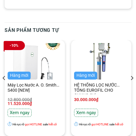
SẢN PHẨM TƯƠNG TỰ
-10%
Hàng mới
Hàng mới
Máy Lọc Nước A. O. Smith
HỆ THỐNG LỌC NƯỚC
S400 [NEW]
TỔNG EUROFIL CHO
CHUNG CƯ
Giá
Giá
12.800.000
₫
30.000.000
₫
gốc
hiện
11.520.000
₫
là:
tại
12.800.000₫.
là:
Xem ngay
Xem ngay
11.520.000₫.
Hè rực rỡ
gọi HOTLINE
sale
hết cỡ
Hè rực rỡ
gọi HOTLINE
sale
hết cỡ