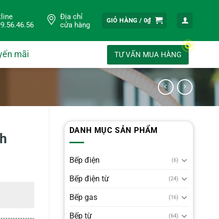
line
Địa chỉ
GIỎ HÀNG /
0
₫
9.56.46.56
cửa hàng
yến mãi
TƯ VẤN MUA HÀNG
DANH MỤC SẢN PHẨM
nh
Bếp điện
(6)
Bếp điện từ
(24)
Bếp gas
(16)
Bếp từ
(64)