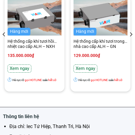
Hàng mới
Hàng mới
Hệ thống cấp khí tươi hồi
Hệ thống cấp khí tươi trong
nhiệt cao cấp ALH – NXH
nhà cao cấp ALH – GN
135.000.000
₫
129.000.000
₫
Xem ngay
Xem ngay
Hè rực rỡ
gọi HOTLINE
sale
hết cỡ
Hè rực rỡ
gọi HOTLINE
sale
hết cỡ
Thông tin liên hệ
Địa chỉ: Iec Tứ Hiệp, Thanh Trì, Hà Nội