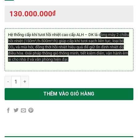
130.000.000
₫
Hệ thống cấp khí tươi hồi nhiệt cao cấp ALH – DK là d
òng máy 2 chiều
hồi nhiệt (150m³/h-500m³/h)
giúp cấp khí tươi sạch liên tục, loại bỏ
CO₂ và mùi hôi, đồng thời hồi nhiệt hiệu quả để giữ ổn định nhiệt độ
điều hòa. Giải pháp thông gió thông minh, tiết kiệm điện, vận hành êm
ái cho nhà ở và văn phòng hiện đại.
Hệ thống cấp khí tươi hồi nhiệt cao cấp ALH – DK số lượng
THÊM VÀO GIỎ HÀNG