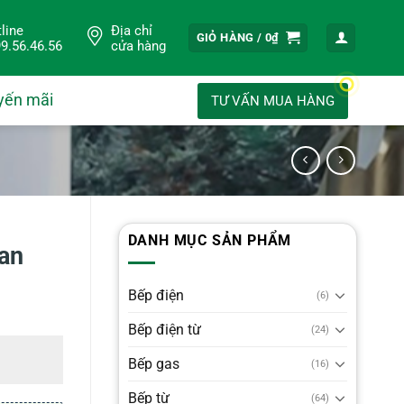
line
Địa chỉ
GIỎ HÀNG /
0
₫
9.56.46.56
cửa hàng
yến mãi
TƯ VẤN MUA HÀNG
DANH MỤC SẢN PHẨM
ian
Bếp điện
(6)
Bếp điện từ
(24)
Bếp gas
(16)
Bếp từ
(64)