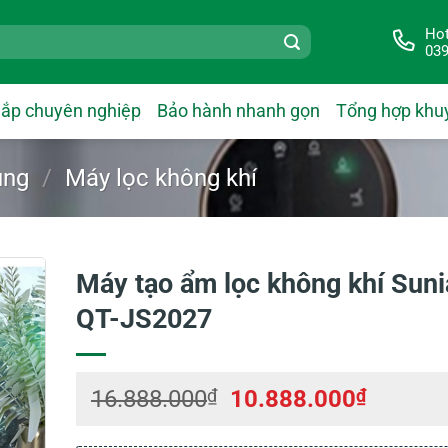
Hot
039
lắp chuyên nghiệp
Bảo hành nhanh gọn
Tổng hợp khu
ụng
/
Máy lọc không khí
Máy tạo ẩm lọc không khí Sun
QT-JS2027
Giá
Giá
16.888.000
₫
10.888.000
₫
gốc
hiện
là:
tại