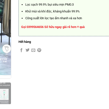
16.888.000₫.
là:
Lọc sạch 99.9% bụi siêu mịn PM0.3
10.888
Khử mùi và khí độc, kháng khuẩn 99.9%
Công suất lớn lọc tạo ẩm nhanh và xa hơn
Gọi 0399564656 Sở hữu ngay
giá rẻ hơn + quà
Hết hàng