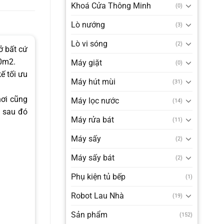
Khoá Cửa Thông Minh
(0)
Lò nướng
(3)
Lò vi sóng
(2)
ở bất cứ
00m2.
Máy giặt
(0)
ế tối ưu
Máy hút mùi
(31)
hơi cũng
Máy lọc nước
(14)
) sau đó
Máy rửa bát
(11)
Máy sấy
(2)
Máy sấy bát
(2)
Phụ kiện tủ bếp
(1)
Robot Lau Nhà
(19)
Sản phẩm
(152)