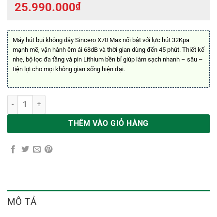
25.990.000
₫
Máy hút bụi không dây Sincero X70 Max nổi bật với lực hút 32Kpa
mạnh mẽ, vận hành êm ái 68dB và thời gian dùng đến 45 phút. Thiết kế
nhẹ, bộ lọc đa tầng và pin Lithium bền bỉ giúp làm sạch nhanh – sâu –
tiện lợi cho mọi không gian sống hiện đại.
Máy hút bụi không dây Sincero X70 Max số lượng
THÊM VÀO GIỎ HÀNG
MÔ TẢ