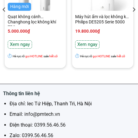
Hàng mới
Quạt không cánh
Máy hút ẩm và lọc không khí
Changhong lọc không khí
Philips DE5205 Serie 5000
TB8
5.000.000
₫
19.800.000
₫
Xem ngay
Xem ngay
Hè rực rỡ
gọi HOTLINE
sale
hết cỡ
Hè rực rỡ
gọi HOTLINE
sale
hết cỡ
Thông tin liên hệ
Địa chỉ: Iec Tứ Hiệp, Thanh Trì, Hà Nội
Email:
info@pmtech.vn
Điện thoại:
0399.56.46.56
Zalo:
0399.56.46.56