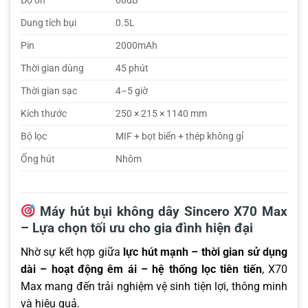
Độ ồn
68dB
Dung tích bụi
0.5L
Pin
2000mAh
Thời gian dùng
45 phút
Thời gian sạc
4–5 giờ
Kích thước
250 × 215 × 1140 mm
Bộ lọc
MIF + bọt biển + thép không gỉ
Ống hút
Nhôm
Máy hút bụi không dây Sincero X70 Max
– Lựa chọn tối ưu cho gia đình hiện đại
Nhờ sự kết hợp giữa
lực hút mạnh – thời gian sử dụng
dài – hoạt động êm ái – hệ thống lọc tiên tiến
, X70
Max mang đến trải nghiệm vệ sinh tiện lợi, thông minh
và hiệu quả.