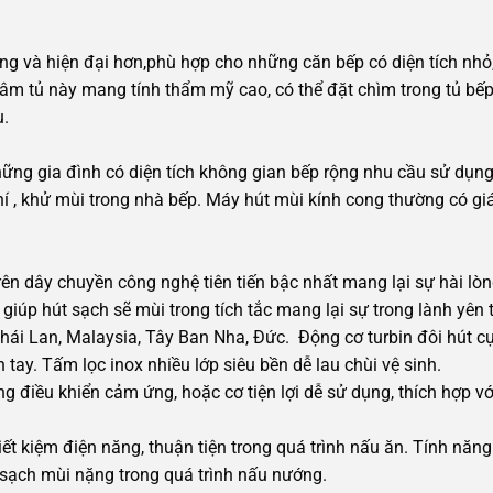
ng và hiện đại hơn,phù hợp cho những căn bếp có diện tích nhỏ
âm tủ này mang tính thẩm mỹ cao, có thể đặt chìm trong tủ bếp,
u.
ững gia đình có diện tích không gian bếp rộng nhu cầu sử dụn
hí , khử mùi trong nhà bếp. Máy hút mùi kính cong thường có gi
ên dây chuyền công nghệ tiên tiến bậc nhất mang lại sự hài lò
 giúp hút sạch sẽ mùi trong tích tắc mang lại sự trong lành yên
Thái Lan, Malaysia, Tây Ban Nha, Đức. Động cơ turbin đôi hút cự
tay. Tấm lọc inox nhiều lớp siêu bền dễ lau chùi vệ sinh.
g điều khiển cảm ứng, hoặc cơ tiện lợi dễ sử dụng, thích hợp v
t kiệm điện năng, thuận tiện trong quá trình nấu ăn. Tính năn
 sạch mùi nặng trong quá trình nấu nướng.