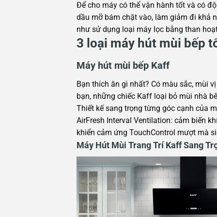
Để cho máy có thể vận hành tốt và có độ b
dầu mỡ bám chặt vào, làm giảm đi khả nă
như sử dụng loại máy lọc bằng than hoạt 
3 loại máy hút mùi bếp t
Máy hút mùi bếp Kaff
Bạn thích ăn gì nhất? Có màu sắc, mùi v
bạn, những chiếc Kaff loại bỏ mùi nhà 
Thiết kế sang trọng từng góc cạnh của 
AirFresh Interval Ventilation: cảm biến
khiển cảm ứng TouchControl mượt mà si
Máy Hút Mùi Trang Trí Kaff Sang Tr