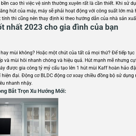
ền cao thì việc vệ sinh thường xuyên rất là cần thiết. Khi sử dụ
ng hút của máy, máy sẽ phải hoạt động với công suất lớn mà h
tính thì cũng nên thay định kì theo hướng dẫn của nhà sản xuấ
ốt nhất 2023 cho gia đình của bạn
ị hay mùi không? Hoặc một chút của tất cả mọi thứ? Để tiếp tục
bếp và mùi hôi nhanh chóng và hiệu quả. Hút mạnh mẽ nhưng cực
máy được gia công tỷ mỷ cấu tạo lên 1 hút mùi Kaff hoàn hảo 
 khí hiện đại. Động cơ BLDC động cơ xoay chiều đồng bộ sử dụn
êu nhanh nhậy.
ọng Bắt Trọn Xu Hướng Mới: