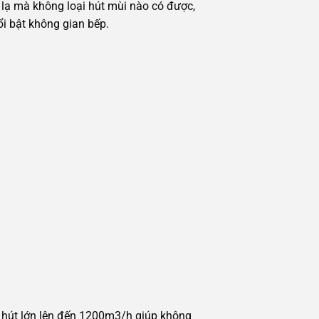
lạ mà không loại hút mùi nào có được,
i bật không gian bếp.
ất hút lớn lên đến 1200m3/h giúp không