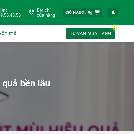
line
Địa chỉ
GIỎ HÀNG /
0
₫
9.56.46.56
cửa hàng
yến mãi
TƯ VẤN MUA HÀNG
 quả bền lâu