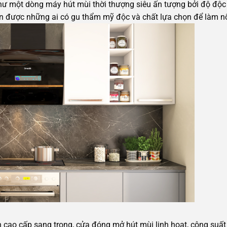
hư một dòng máy hút mùi thời thượng siêu ấn tượng bởi độ độc 
uôn được những ai có gu thẩm mỹ độc và chất lựa chọn để làm nổ
ạnh cao cấp sang trọng, cửa đóng mở hút mùi linh hoạt, công su