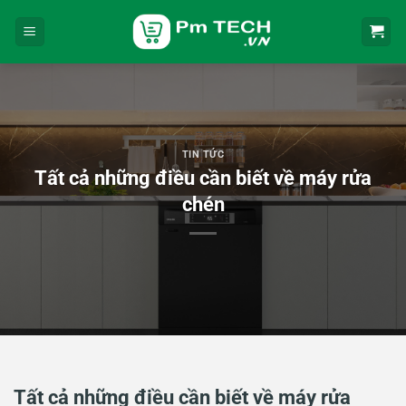
Bỏ
qua
nội
dung
TIN TỨC
Tất cả những điều cần biết về máy rửa
chén
Tất cả những điều cần biết về máy rửa